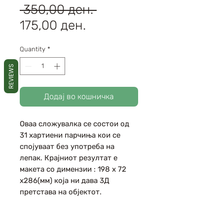
Regular
 350,00 ден. 
Sale
Price
175,00 ден.
Price
Quantity
*
REVIEWS
Додај во кошничка
Оваа сложувалка се состои од
31 хартиени парчиња кои се
спојуваат без употреба на
лепак. Крајниот резултат е
макета со димензии : 198 х 72
х286(мм) која ни дава 3Д
претстава на објектот.