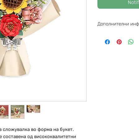
Noti
Дополнителни ин
Парчиња : 581
Димензии : 26
Левел : 3/ 6
Возраст : 8+
Време на соста
а сложувалка во форма на букет.
 составена од висококвалитетни