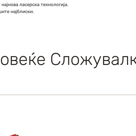
 најнова ласерска технологија.
шите најблиски.
овеќе Сложувал