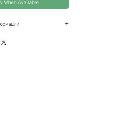
fy When Available
формации
0х150х400мм
вување : 3 часа