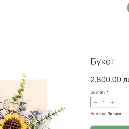
3Д Функционални Сложувалки
Блог
Букет
2.800,00 д
Quantity
*
Нема на Залиха