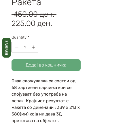
Ракета
Regular
 450,00 ден. 
Sale
Price
225,00 ден.
Price
Quantity
*
REVIEWS
Додај во кошничка
Оваа сложувалка се состои од
68 хартиени парчиња кои се
спојуваат без употреба на
лепак. Крајниот резултат е
макета со димензии : 339 х 213 х
380(мм) која ни дава 3Д
претстава на објектот.