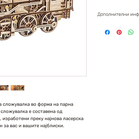
Дополнителни ин
Парчиња : 35
Димензии : 370
Левел : 5 / 5
а сложувалка во форма на парна
сложувалка е составена од
, изработени преку најнова ласерска
н за вас и вашите најблиски.