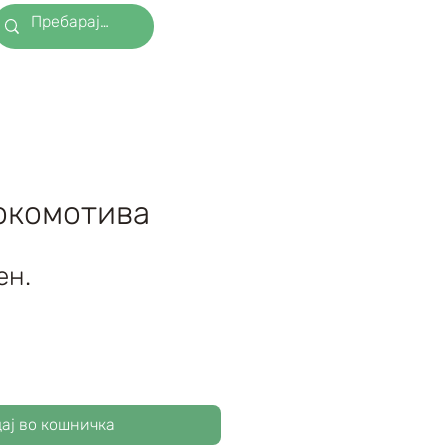
окомотива
Price
ен.
ај во кошничка