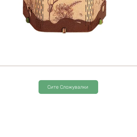
Сите Сложувалки
Почетна
За На
Сложувалки
Блог