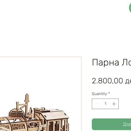
3Д Функционални Сложувалки
Блог
Парна Л
2.800,00 д
Quantity
*
Дод