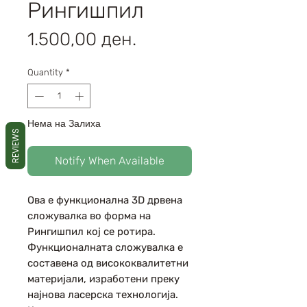
Рингишпил
Price
1.500,00 ден.
Quantity
*
Нема на Залиха
REVIEWS
Notify When Available
Ова е функционална 3D дрвена
сложувалка во форма на
Рингишпил кој се ротира.
Функционалната сложувалка е
составена од висококвалитетни
материјали, изработени преку
најнова ласерска технологија.