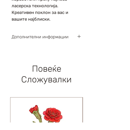
ласерска технологија.
Креативен поклон за вас и
вашите најблиски.
Дополнителни информации
Парчиња : 110
Димензии : 178х108х244мм
Левел : 3 / 6
Повеќе
Возраст : 14+
Сложувалки
Време на составување : 2 -
3 часа