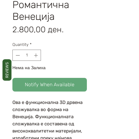
Романтична
Венеција
Price
2.800,00 ден.
Quantity
*
REVIEWS
Нема на Залиха
Notify When Available
Ова е функционална 3D дрвена
сложувалка во форма на
Венеција. Функционалната
сложувалка е составена од
висококвалитетни материјали,
изработени преку најнова