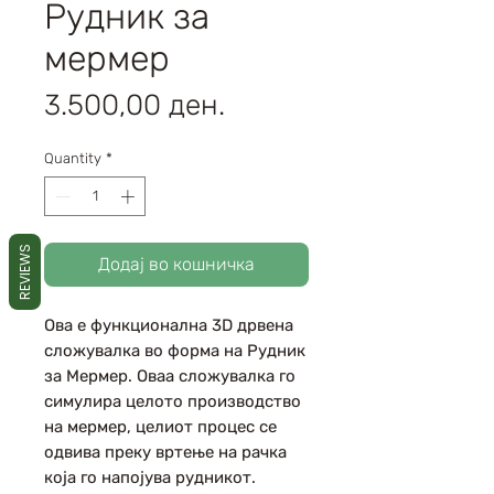
Рудник за
мермер
Price
3.500,00 ден.
Quantity
*
REVIEWS
Додај во кошничка
Ова е функционална 3D дрвена
сложувалка во форма на Рудник
за Мермер. Оваа сложувалка го
симулира целото производство
на мермер, целиот процес се
одвива преку вртење на рачка
која го напојува рудникот.