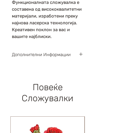
Функционалната сложувалка е
составена од висококвалитетни
материјали, изработени преку
најнова ласерска технологија.
Креативен поклон за вас и
вашите најблиски.
Дополнителни Информации
Парчиња : 294
Димензии : 325х214х228мм
Левел : 4 / 5
Повеќе
Сложувалки