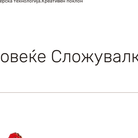
серска технологија.Креативен поклон
овеќе Сложувал