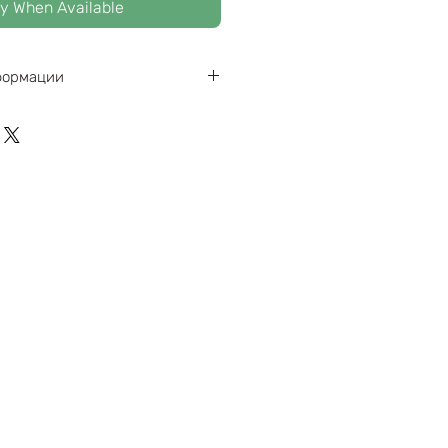
fy When Available
формации
х195х95мм