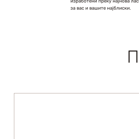
изработени преку најнова ла
за вас и вашите најблиски.
П