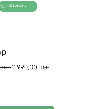
ар
Regular
Sale
ен. 
2.990,00 ден.
Price
Price