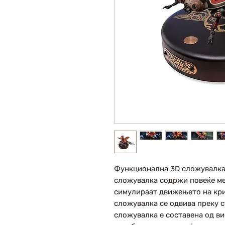
Функционална 3D сложувалка 
сложувалка содржи повеќе ме
симулираат движењето на кри
сложувалка се одвива преку 
сложувалка е составена од ви