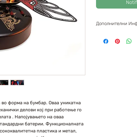
Noti
Дополнителни Ин
Парчиња : 147
Димензии : 100
Левел : 3 / 5
во форма на бумбар. Оваа уникатна
ханички делови кој при работење го
лата . Напојувањето на оваа
стандардни батерии. Функционалната
сококвалитетна пластика и метал,