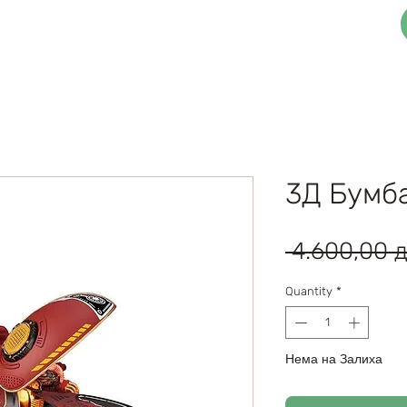
3Д Функционални Сложувалки
Блог
3Д Бумб
 4.600,00 д
Quantity
*
Нема на Залиха