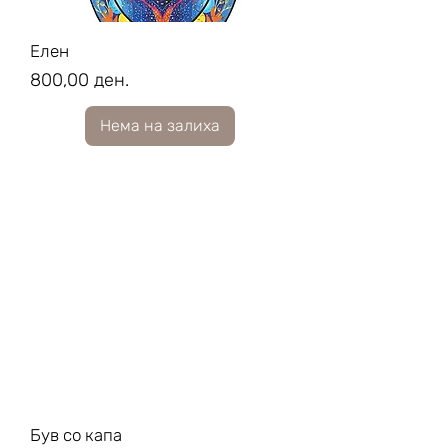
Елен
Price
800,00 ден.
Нема на залиха
Був со капа