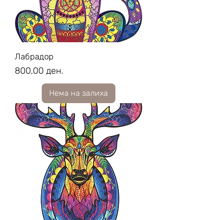
Лабрадор
Price
800,00 ден.
Нема на залиха