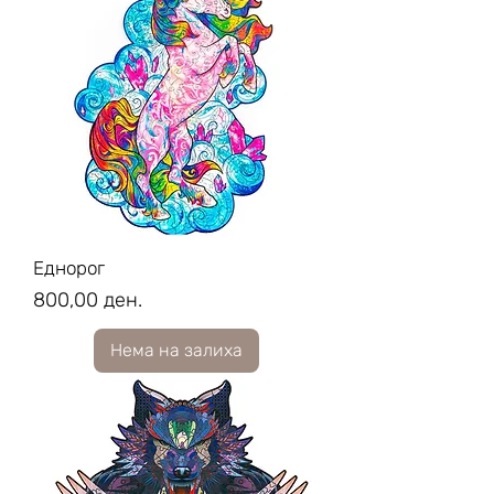
Еднорог
Price
800,00 ден.
Нема на залиха