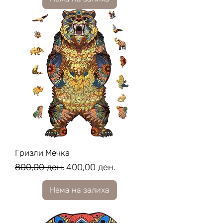
Гризли Мечка
Regular Price
Sale Price
800,00 ден.
400,00 ден.
Нема на залиха