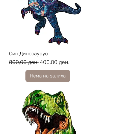
Син Диносаурус
Regular Price
Sale Price
800,00 ден.
400,00 ден.
Нема на залиха