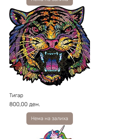
Тигар
Price
800,00 ден.
Нема на залиха