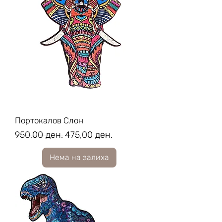
Портокалов Слон
Regular Price
Sale Price
950,00 ден.
475,00 ден.
Нема на залиха