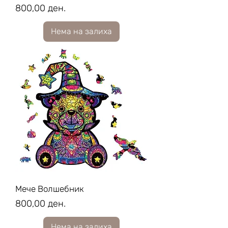
Price
800,00 ден.
Нема на залиха
Мече Волшебник
Price
800,00 ден.
Нема на залиха