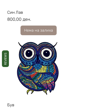
Син Лав
Price
800,00 ден.
Нема на залиха
REVIEWS
Був