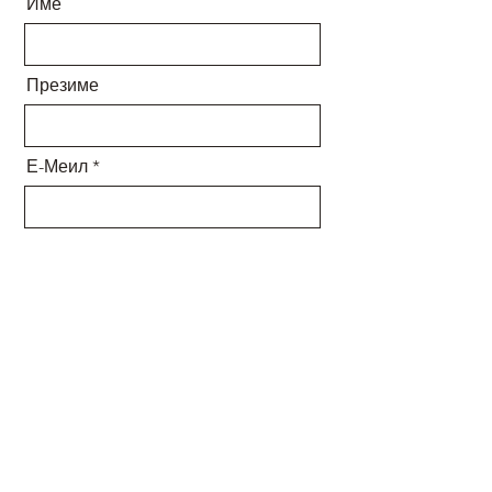
Име
Презиме
Е-Меил
Порака
Испрати
© Riddleme.mk 2024