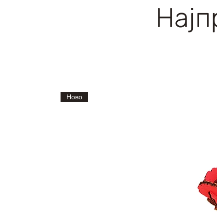
Најп
Ново