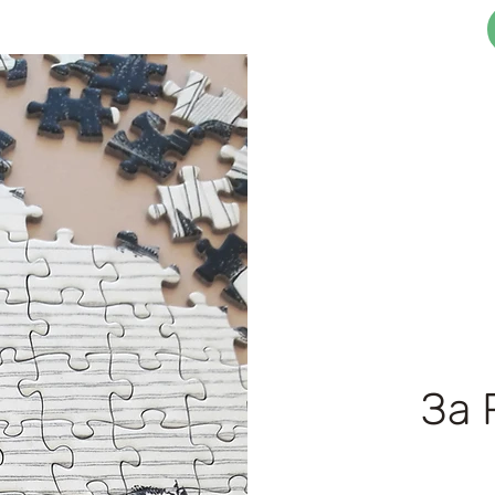
3Д Функционални Сложувалки
Блог
За 