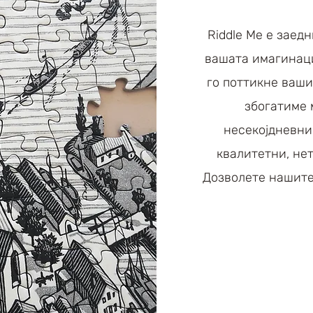
Riddle Me е заед
вашата имагинаци
го поттикне ваши
збогатиме 
несекојдневни
квалитетни, не
Дозволете нашите