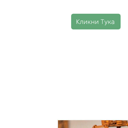
Kликни Тука