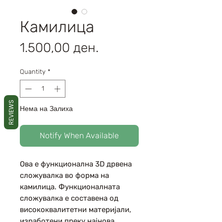
Камилица
Price
1.500,00 ден.
Quantity
*
REVIEWS
Нема на Залиха
Notify When Available
Ова е функционална 3D дрвена
сложувалка во форма на
камилица. Функционалната
сложувалка е составена од
висококвалитетни материјали,
изработени преку најнова