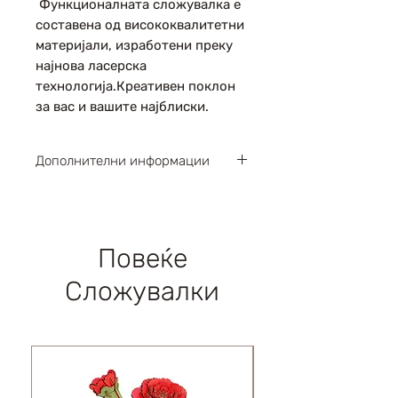
Функционалната сложувалка е
составена од висококвалитетни
материјали, изработени преку
најнова ласерска
технологија.Креативен поклон
за вас и вашите најблиски.
Дополнителни информации
Парчиња : 346
Димензии : 397х233х51мм
Левел : 3 / 5
Повеќе
Сложувалки