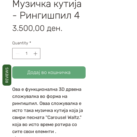
Музичка кутија
- Рингишпил 4
Price
3.500,00 ден.
Quantity
*
REVIEWS
Додај во кошничка
Ова е функционална 3D дрвена
сложувалка во форма на
рингишпил. Оваа сложувалка е
исто така музичка кутија која ја
свири песната ''Carousel Waltz."
која во исто време ротира со
сите свои елемнти .