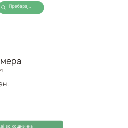
амера
91
Price
ен.
ај во кошничка