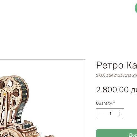
3Д Функционални Сложувалки
Блог
Ретро К
SKU: 3642153751351
2.800,00 д
Quantity
*
Дод