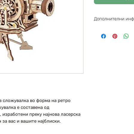
Дополнителни ин
Парчиња : 183
Димензии : 22
Левел : 4,5 / 5
а сложувалка во форма на ретро
увалка е составена од
, изработени преку најнова ласерска
 за вас и вашите најблиски.