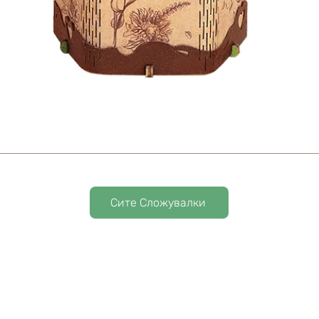
Сите Сложувалки
Почетна
За На
Сложувалки
Блог