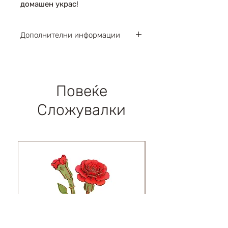
домашен украс!
Дополнителни информации
Парчиња : 145
Димензии : 180х58х140мм
Левел : 3 / 5
Повеќе
Сложувалки