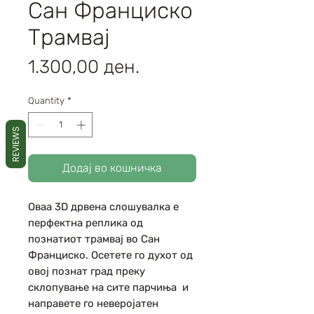
Сан Франциско
Трамвај
Price
1.300,00 ден.
Quantity
*
REVIEWS
Додај во кошничка
Оваа 3D дрвена слошувалка е
перфектна реплика од
познатиот трамвај во Сан
Франциско. Осетете го духот од
овој познат град преку
склопување на сите парчиња и
направете го неверојатен