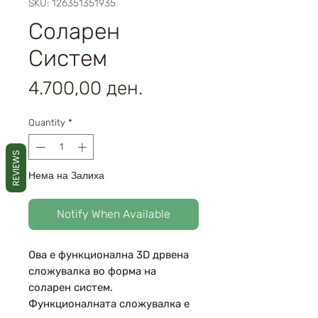
SKU: 126351351935
Соларен
Систем
Price
4.700,00 ден.
Quantity
*
REVIEWS
Нема на Залиха
Notify When Available
Ова е функционална 3D дрвена
сложувалка во форма на
соларен систем.
Функционалната сложувалка е