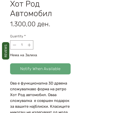
Хот Род
Автомобил
Price
1.300,00 ден.
Quantity
*
REVIEWS
Нема на Залиха
Notify When Available
Ова е функционална 3D дрвена
сложувалкаво форма на ретро
Хот Род автомобил. Оваа
сложувалка е совршен подарок
за вашите најблиски. Класиците
никогаш не излегуваат од мода.