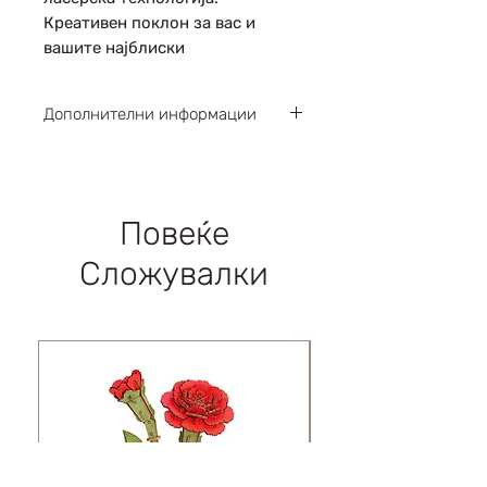
Креативен поклон за вас и
вашите најблиски
Дополнителни информации
Парчиња : 246
Димензии : 190х100х240мм
Левел : 4 / 6
Повеќе
Возраст : 14+
Сложувалки
Време на составување : 4-
6 часа