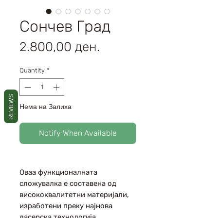
Сончев Град
Price
2.800,00 ден.
Quantity
*
REVIEWS
Нема на Залиха
Notify When Available
Оваа функционалната
сложувалка е составена од
висококвалитетни материјали,
изработени преку најнова
ласерска технологија.