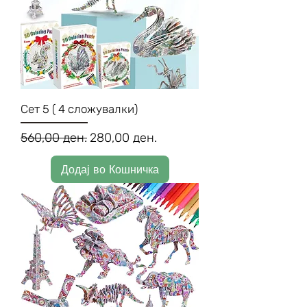
Сет 5 ( 4 сложувалки)
Regular Price
Sale Price
560,00 ден.
280,00 ден.
Додај во Кошничка