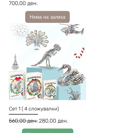
Price
700,00 ден.
Нема на залиха
Сет 1 ( 4 сложувалки)
Regular Price
Sale Price
560,00 ден.
280,00 ден.