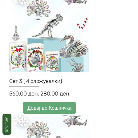
Сет 3 ( 4 сложувалки)
Regular Price
Sale Price
560,00 ден.
280,00 ден.
Додај во Кошничка
REVIEWS