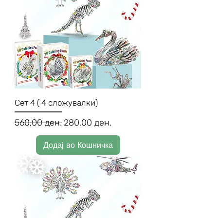
Сет 4 ( 4 сложувалки)
Regular Price
Sale Price
560,00 ден.
280,00 ден.
Додај во Кошничка