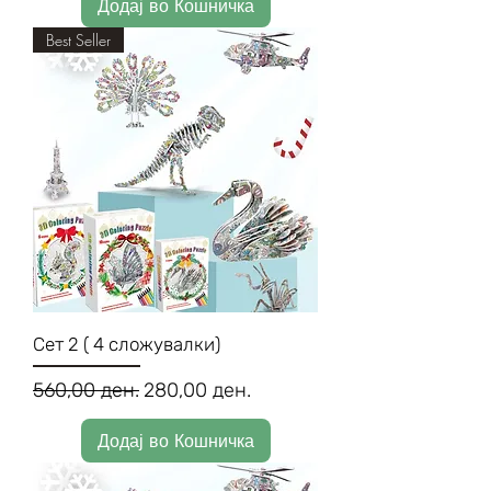
Додај во Кошничка
Best Seller
Сет 2 ( 4 сложувалки)
Regular Price
Sale Price
560,00 ден.
280,00 ден.
Додај во Кошничка